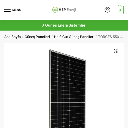
Skip
Skip
to
to
MENU
0
navigation
content
⚡ Güneş Enerji Sistemleri
Ana Sayfa
Güneş Panelleri
Half-Cut Güneş Panelleri
TORGES 550 Wp 144PM10 HC-MB Güneş Paneli
/
/
/
🔍