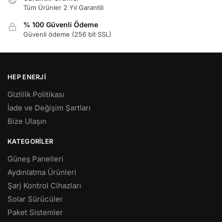
Tüm Ürünler 2 Yıl Garantili
% 100 Güvenli Ödeme
Güvenli ödeme (256 bit SSL)
HEP ENERJI
Gizlilik Politikası
İade ve Değişim Şartları
Bize Ulaşın
KATEGORILER
Güneş Panelleri
Aydınlatma Ürünleri
Şarj Kontrol Cihazları
Solar Sürücüler
Paket Sistemler