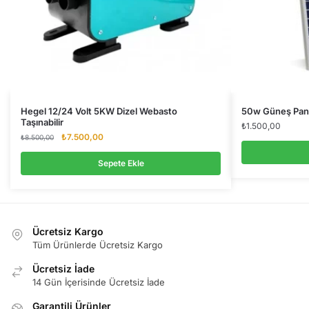
Hegel 12/24 Volt 5KW Dizel Webasto
50w Güneş Pane
Taşınabilir
₺
1.500,00
Orijinal
Şu
₺
7.500,00
₺
8.500,00
fiyat:
andaki
₺8.500,00.
fiyat:
Sepete Ekle
₺7.500,00.
Ücretsiz Kargo
Tüm Ürünlerde Ücretsiz Kargo
Ücretsiz İade
14 Gün İçerisinde Ücretsiz İade
Garantili Ürünler