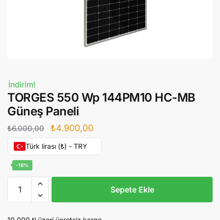
İndirim!
TORGES 550 Wp 144PM10 HC-MB
Güneş Paneli
Orijinal
Şu
₺
4.900,00
₺
6.000,00
fiyat:
andaki
Türk lirası (₺) - TRY
₺6.000,00.
fiyat:
-18%
₺4.900,00.
TORGES
Sepete Ekle
550
Wp
144PM10
10.000 tl üzeri ücretsiz kargo