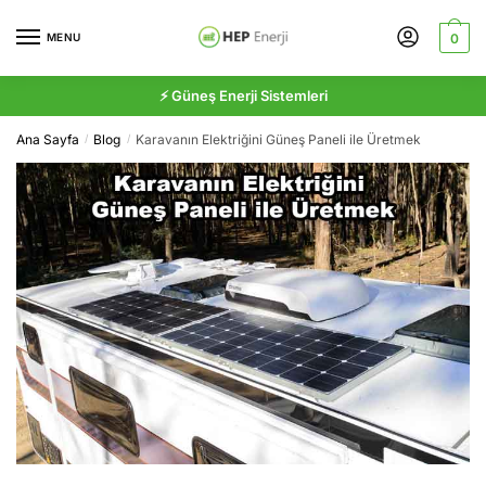
Skip
Skip
to
to
MENU
0
navigation
content
⚡ Güneş Enerji Sistemleri
Ana Sayfa
Blog
Karavanın Elektriğini Güneş Paneli ile Üretmek
/
/