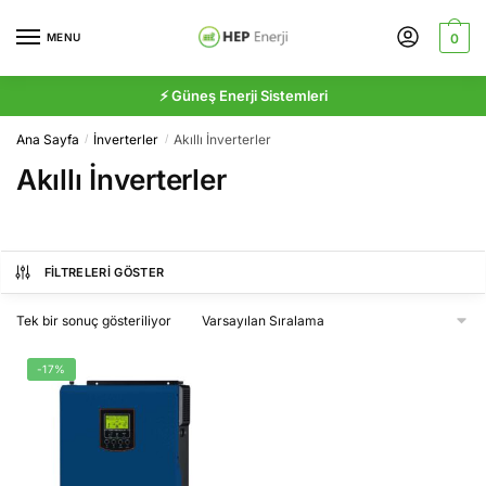
Skip
Skip
to
to
MENU
0
navigation
content
⚡ Güneş Enerji Sistemleri
Ana Sayfa
İnverterler
Akıllı İnverterler
/
/
Akıllı İnverterler
FILTRELERI GÖSTER
Tek bir sonuç gösteriliyor
-17%