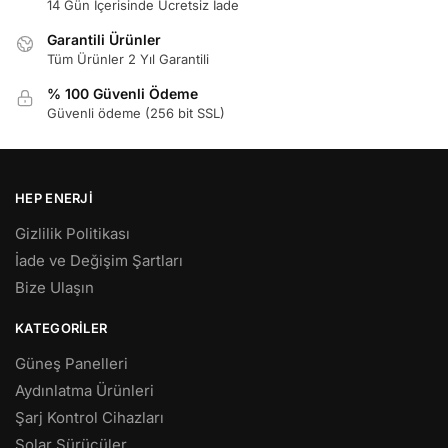
14 Gün İçerisinde Ücretsiz İade
Garantili Ürünler
Tüm Ürünler 2 Yıl Garantili
% 100 Güvenli Ödeme
Güvenli ödeme (256 bit SSL)
HEP ENERJI
Gizlilik Politikası
İade ve Değişim Şartları
Bize Ulaşın
KATEGORILER
Güneş Panelleri
Aydınlatma Ürünleri
Şarj Kontrol Cihazları
Solar Sürücüler