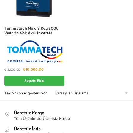
Tommatech New 3 Kva 3000
Watt 24 Volt Akıllı İnverter
Orijinal
Şu
₺
10.000,00
₺
12.000,00
fiyat:
andaki
₺12.000,00.
fiyat:
Sepete Ekle
₺10.000,00.
Tek bir sonuç gösteriliyor
Ücretsiz Kargo
Tüm Ürünlerde Ücretsiz Kargo
Ücretsiz İade