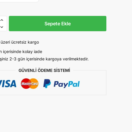
₺19.000,00.
fiyat:
₺14.000,00.
Sepete Ekle
 üzeri ücretsiz kargo
n içerisinde kolay iade
işiniz 2-3 gün içerisinde kargoya verilmektedir.
GÜVENLİ ÖDEME SİSTEMİ