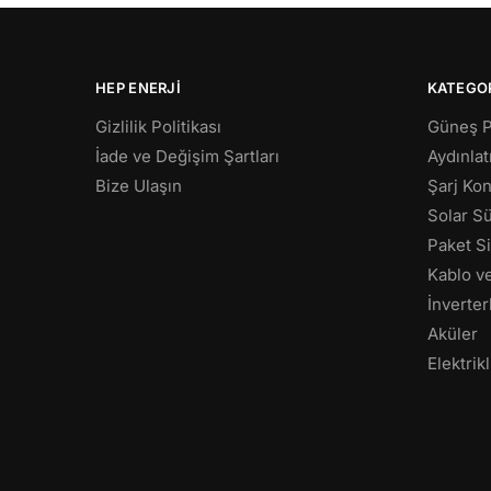
HEP ENERJI
KATEGO
Gizlilik Politikası
Güneş P
İade ve Değişim Şartları
Aydınla
Bize Ulaşın
Şarj Kon
Solar S
Paket S
Kablo v
İnverter
Aküler
Elektrikl