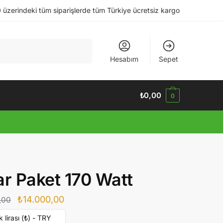
 üzerindeki tüm siparişlerde tüm Türkiye ücretsiz kargo
Hesabım
Sepet
₺
0,00
0
ar Paket 170 Watt
Orijinal
Şu
₺
14.000,00
,00
fiyat:
andaki
k lirası (₺) - TRY