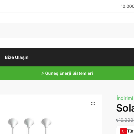
10.000
Bize Ulaşın
⚡ Güneş Enerji Sistemleri
İndirim!
🔍
Sol
₺
19.000
Tür