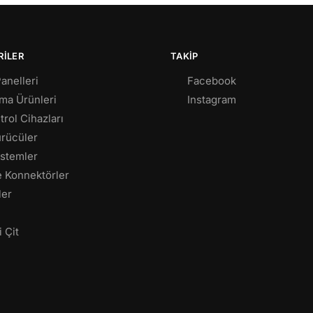
RILER
TAKIP
anelleri
Facebook
tma Ürünleri
Instagram
trol Cihazları
ürücüler
istemler
e Konnektörler
ler
i Çit