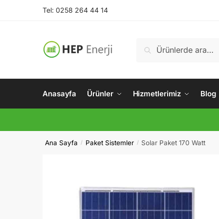
Skip
Skip
Tel: 0258 264 44 14
to
to
navigation
content
Ara:
Ara
Anasayfa
Ürünler
Hizmetlerimiz
Blog
Ana Sayfa
Paket Sistemler
Solar Paket 170 Watt
/
/