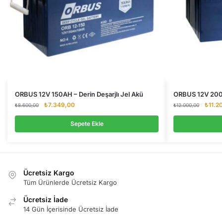
ORBUS 12V 150AH – Derin Deşarjlı Jel Akü
ORBUS 12V 200A
Orijinal
Şu
Orijina
₺
7.349,00
₺
11.2
₺
8.600,00
₺
12.000,00
fiyat:
andaki
fiyat:
₺8.600,00.
fiyat:
₺12.0
Sepete Ekle
₺7.349,00.
Ücretsiz Kargo
Tüm Ürünlerde Ücretsiz Kargo
Ücretsiz İade
14 Gün İçerisinde Ücretsiz İade