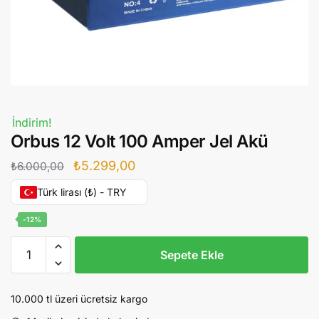
İndirim!
Orbus 12 Volt 100 Amper Jel Akü
Orijinal
Şu
₺
5.299,00
₺
6.000,00
fiyat:
andaki
Türk lirası (₺) - TRY
₺6.000,00.
fiyat:
-12%
₺5.299,00.
Orbus
Sepete Ekle
12
Volt
100
10.000 tl üzeri ücretsiz kargo
Amper