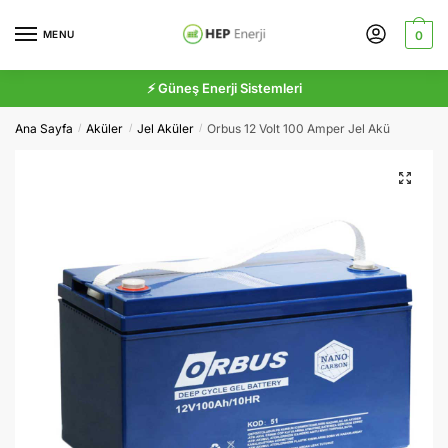
Skip
Skip
to
to
MENU
0
navigation
content
⚡ Güneş Enerji Sistemleri
Ana Sayfa
Aküler
Jel Aküler
Orbus 12 Volt 100 Amper Jel Akü
/
/
/
🔍