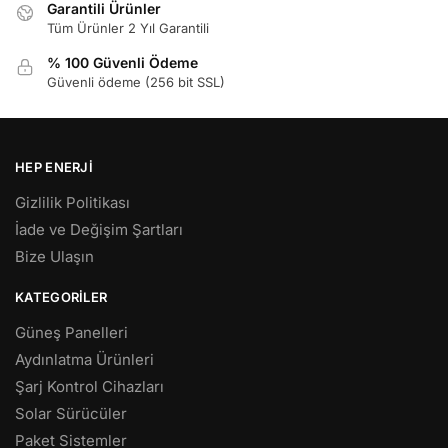
Garantili Ürünler
Tüm Ürünler 2 Yıl Garantili
% 100 Güvenli Ödeme
Güvenli ödeme (256 bit SSL)
HEP ENERJI
Gizlilik Politikası
İade ve Değişim Şartları
Bize Ulaşın
KATEGORILER
Güneş Panelleri
Aydınlatma Ürünleri
Şarj Kontrol Cihazları
Solar Sürücüler
Paket Sistemler