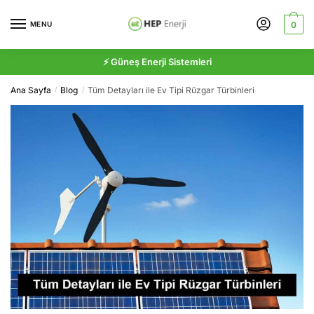
Skip
Skip
to
to
MENU
0
navigation
content
⚡ Güneş Enerji Sistemleri
Ana Sayfa
Blog
Tüm Detayları ile Ev Tipi Rüzgar Türbinleri
/
/