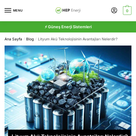
Skip
Skip
to
to
MENU
0
navigation
content
⚡ Güneş Enerji Sistemleri
Ana Sayfa
Blog
Lityum Akü Teknolojisinin Avantajları Nelerdir?
/
/