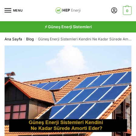
Skip
Skip
to
to
MENU
0
navigation
content
⚡ Güneş Enerji Sistemleri
Ana Sayfa
Blog
Güneş Enerji Sistemleri Kendini Ne Kadar Sürede Amorti Eder?
/
/