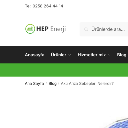
Skip
Skip
Tel: 0258 264 44 14
to
to
navigation
content
Ara:
Ara
Anasayfa
Ürünler
Hizmetlerimiz
Blog
Ana Sayfa
Blog
Akü Arıza Sebepleri Nelerdir?
/
/