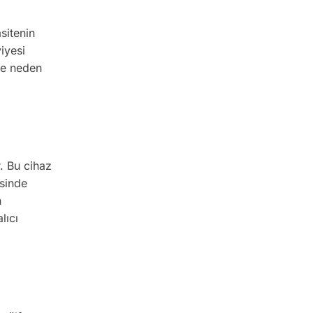
sitenin
viyesi
ne neden
r. Bu cihaz
isinde
n
lıcı