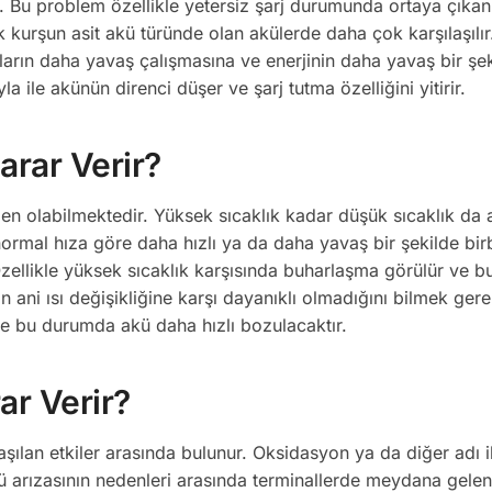
u problem özellikle yetersiz şarj durumunda ortaya çıkan 
rak kurşun asit akü türünde olan akülerde daha çok karşılaşılır
ların daha yavaş çalışmasına ve enerjinin daha yavaş bir şe
a ile akünün direnci düşer ve şarj tutma özelliğini yitirir.
arar Verir?
den olabilmektedir. Yüksek sıcaklık kadar düşük sıcaklık da
ormal hıza göre daha hızlı ya da daha yavaş bir şekilde birb
ellikle yüksek sıcaklık karşısında buharlaşma görülür ve 
in ani ısı değişikliğine karşı dayanıklı olmadığını bilmek gere
 ise bu durumda akü daha hızlı bozulacaktır.
ar Verir?
aşılan etkiler arasında bulunur. Oksidasyon ya da diğer adı i
 arızasının nedenleri arasında terminallerde meydana gele