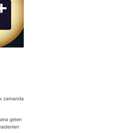
ynı zamanda
dana gelen
nedenleri