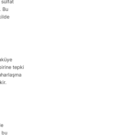
sülfat
. Bu
kilde
 aküye
irine tepki
buharlaşma
kir.
le
n bu