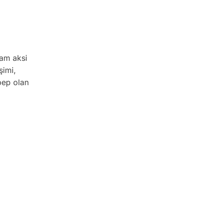
tam aksi
şimi,
bep olan