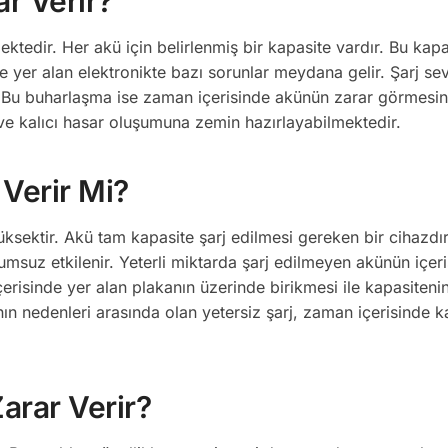
ar Verir?
ktedir. Her akü için belirlenmiş bir kapasite vardır. Bu kapa
inde yer alan elektronikte bazı sorunlar meydana gelir. Şarj se
ar. Bu buharlaşma ise zaman içerisinde akünün zarar görmesi
 ve kalıcı hasar oluşumuna zemin hazırlayabilmektedir.
 Verir Mi?
yüksektir. Akü tam kapasite şarj edilmesi gereken bir cihazdı
msuz etkilenir. Yeterli miktarda şarj edilmeyen akünün içer
kü içerisinde yer alan plakanın üzerinde birikmesi ile kapasiteni
ın nedenleri arasında olan yetersiz şarj, zaman içerisinde ka
arar Verir?